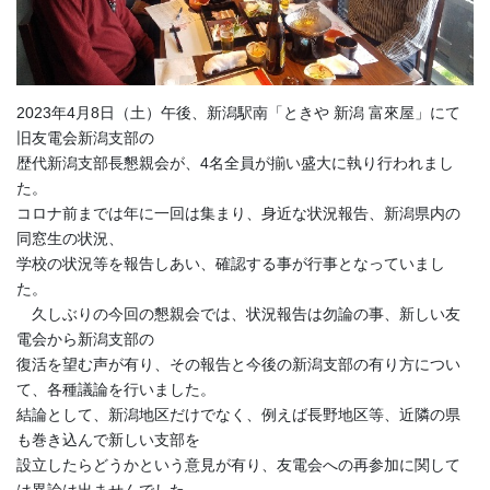
2023年4月8日（土）午後、新潟駅南「ときや 新潟 富來屋」にて
旧友電会新潟支部の
歴代新潟支部長懇親会が、4名全員が揃い盛大に執り行われまし
た。
コロナ前までは年に一回は集まり、身近な状況報告、新潟県内の
同窓生の状況、
学校の状況等を報告しあい、確認する事が行事となっていまし
た。
久しぶりの今回の懇親会では、状況報告は勿論の事、新しい友
電会から新潟支部の
復活を望む声が有り、その報告と今後の新潟支部の有り方につい
て、各種議論を行いました。
結論として、新潟地区だけでなく、例えば長野地区等、近隣の県
も巻き込んで新しい支部を
設立したらどうかという意見が有り、友電会への再参加に関して
は異論は出ませんでした。