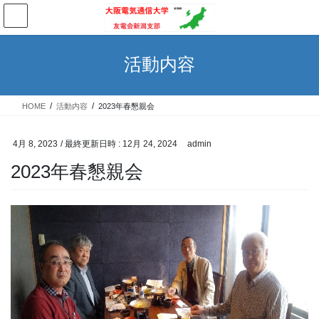
コ
ナ
ン
ビ
テ
ゲ
ン
ー
活動内容
ツ
シ
へ
ョ
ス
ン
HOME
活動内容
2023年春懇親会
キ
に
ッ
移
プ
動
4月 8, 2023
/ 最終更新日時 :
12月 24, 2024
admin
2023年春懇親会