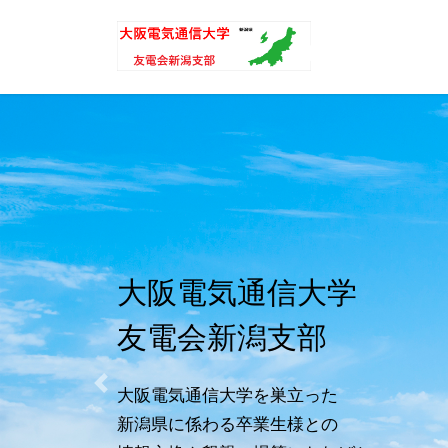
コ
ナ
ン
ビ
テ
ゲ
ン
ー
ツ
シ
へ
ョ
ス
ン
キ
に
ッ
移
プ
動
大阪電気通信大学
友電会新潟支部
大阪電気通信大学を巣立った
Previous
新潟県に係わる卒業生様との