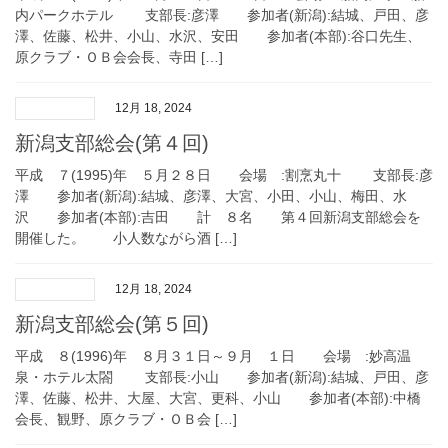
内パークホテル 支部長:彦澤 参加者(新潟):結城、戸田、彦
澤、佐藤、松井、小山、水沢、安田 参加者(本部):谷口先生、
原クラブ・ＯＢ会会長、寺田 […]
12月 18, 2024
新潟支部総会(第４回)
平成 ７(1995)年 ５月２８日 会場 :割烹丸十 支部長:彦
澤 参加者(新潟):結城、彦澤、大宮、小田、小山、梅田、水
沢 参加者(本部):吉田 計 ８名 第４回新潟支部総会を
開催した。 小人数ながら酒 […]
12月 18, 2024
新潟支部総会(第５回)
平成 ８(1996)年 ８月３１日～９月 １日 会場 :妙高温
泉・ホテル太閤 支部長:小山 参加者(新潟):結城、戸田、彦
澤、佐藤、松井、大屋、大宮、更科、小山 参加者(本部):中橋
会長、観野、原クラブ・ＯＢ会 […]