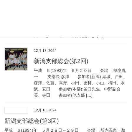
新潟支部設立総会
平成 ４(1992)年１０月１８日 会場 :ホテル
新潟 支部長:彦澤 参加者(新潟):結城、戸
田、彦澤、佐藤、大屋、松井、小田、金山、小
山、水沢 参加者(本部):中橋会長、松本、寺
田 計１３名 本部要請によ […]
12月 18, 2024
新潟支部総会(第2回)
平成 ５(1993)年 ６月２０日 会場 :割烹丸
十 支部長:彦澤 参加者(新潟):結城、戸田、
彦澤、佐藤、高野、小田、更科、小山、梅田、水
沢、安田 参加者(本部):谷口先生、中野副会
長、寺田 参加者(他支部 […]
12月 18, 2024
新潟支部総会(第3回)
平成 ６(1994)年 ５月２８日～２９日 会場 :胎内温泉・胎