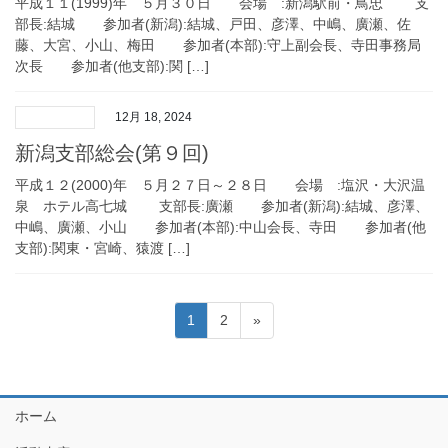
平成１１(1999)年 ５月３０日 会場 :新潟駅前・鳥忠 支
部長:結城 参加者(新潟):結城、戸田、彦澤、中嶋、廣瀬、佐
藤、大宮、小山、梅田 参加者(本部):守上副会長、寺田事務局
次長 参加者(他支部):関 […]
12月 18, 2024
新潟支部総会(第９回)
平成１２(2000)年 ５月２７日～２８日 会場 :塩沢・大沢温
泉 ホテル高七城 支部長:廣瀬 参加者(新潟):結城、彦澤、
中嶋、廣瀬、小山 参加者(本部):中山会長、寺田 参加者(他
支部):関東・宮崎、猿渡 […]
投
固
固
1
2
»
稿
定
定
ペ
ペ
の
ー
ー
ペ
ジ
ジ
ホーム
ー