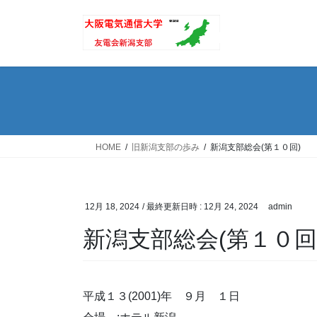
コ
ナ
ン
ビ
テ
ゲ
ン
ー
ツ
シ
へ
ョ
ス
ン
キ
に
ッ
移
HOME
旧新潟支部の歩み
新潟支部総会(第１０回)
プ
動
12月 18, 2024
/ 最終更新日時 :
12月 24, 2024
admin
新潟支部総会(第１０回
平成１３(2001)年 ９月 １日