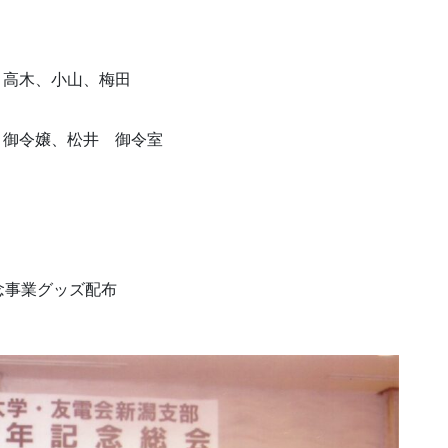
松井、高木、小山、梅田
令室 御令嬢、松井 御令室
念事業グッズ配布