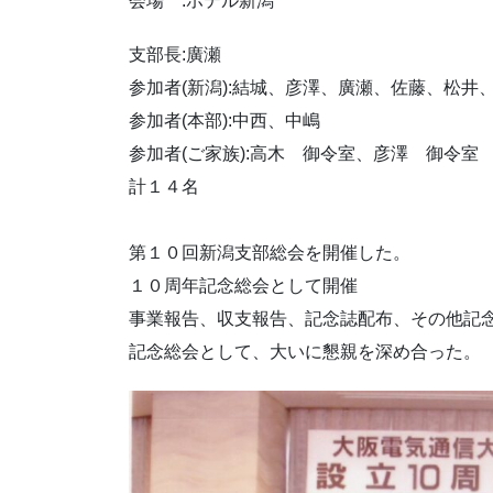
会場 :ホテル新潟
支部長:廣瀬
参加者(新潟):結城、彦澤、廣瀬、佐藤、
参加者(本部):中西、中嶋
参加者(ご家族):高木 御令室、彦澤 御
計１４名
第１０回新潟支部総会を開催した。
１０周年記念総会として開催
事業報告、収支報告、記念誌配布、その他記
記念総会として、大いに懇親を深め合った。