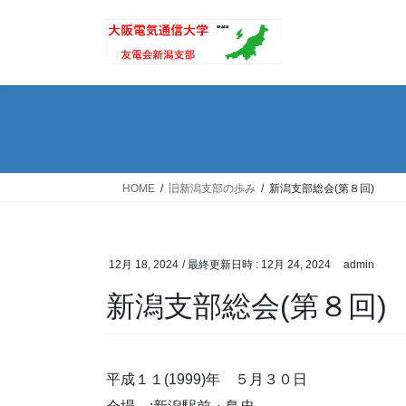
コ
ナ
ン
ビ
テ
ゲ
ン
ー
ツ
シ
へ
ョ
ス
ン
キ
に
ッ
移
HOME
旧新潟支部の歩み
新潟支部総会(第８回)
プ
動
12月 18, 2024
/ 最終更新日時 :
12月 24, 2024
admin
新潟支部総会(第８回)
平成１１(1999)年 ５月３０日