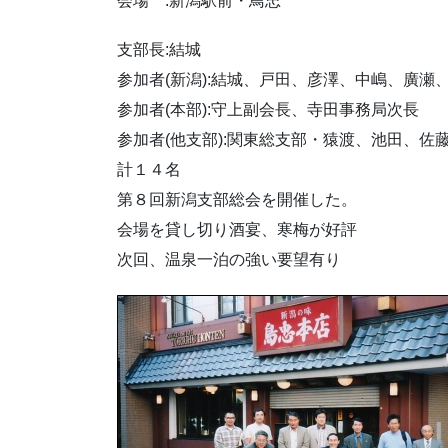
会場 :新潟駅前・鳥忠
支部長:結城
参加者(新潟):結城、戸田、彦澤、中嶋、
参加者(本部):守上副会長、寺田事務局次
参加者(他支部):関東総支部・猿渡、池田
計１４名
第８回新潟支部総会を開催した。
会場を貸し切り酒宴、寒梅が好評
次回、温泉一泊の強い要望有り