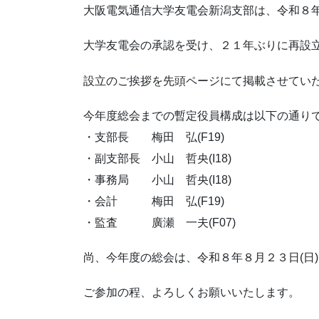
大阪電気通信大学友電会新潟支部は、令和８
大学友電会の承認を受け、２１年ぶりに再設
設立のご挨拶を先頭ページにて掲載させてい
今年度総会までの暫定役員構成は以下の通り
・支部長 梅田 弘(F19)
・副支部長 小山 哲央(I18)
・事務局 小山 哲央(I18)
・会計 梅田 弘(F19)
・監査 廣瀬 一夫(F07)
尚、今年度の総会は、令和８年８月２３日(日
ご参加の程、よろしくお願いいたします。