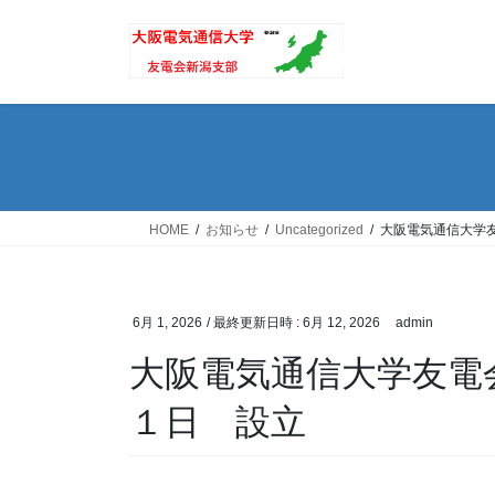
コ
ナ
ン
ビ
テ
ゲ
ン
ー
ツ
シ
へ
ョ
ス
ン
キ
に
ッ
移
HOME
お知らせ
Uncategorized
大阪電気通信大学
プ
動
6月 1, 2026
/ 最終更新日時 :
6月 12, 2026
admin
大阪電気通信大学友電
１日 設立